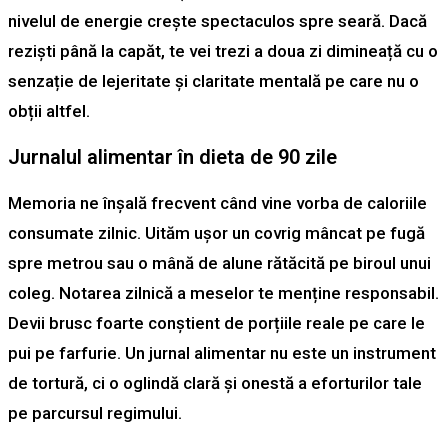
nivelul de energie crește spectaculos spre seară. Dacă
reziști până la capăt, te vei trezi a doua zi dimineață cu o
senzație de lejeritate și claritate mentală pe care nu o
obții altfel.
Jurnalul alimentar în dieta de 90 zile
Memoria ne înșală frecvent când vine vorba de caloriile
consumate zilnic. Uităm ușor un covrig mâncat pe fugă
spre metrou sau o mână de alune rătăcită pe biroul unui
coleg. Notarea zilnică a meselor te menține responsabil.
Devii brusc foarte conștient de porțiile reale pe care le
pui pe farfurie. Un jurnal alimentar nu este un instrument
de tortură, ci o oglindă clară și onestă a eforturilor tale
pe parcursul regimului.