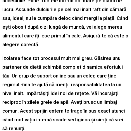
accesibile. Pune fructele într-un bol mare pe blatul de
lucru. Ascunde dulciurile pe cel mai înalt raft din cămară
sau, ideal, nu le cumpăra deloc când mergi la piață. Când
ești obosit după o zi lungă de muncă, vei alege mereu
alimentul care îți iese primul în cale. Asigură-te că este o
alegere corectă.
Izolarea face tot procesul mult mai greu. Găsirea unui
partener de dietă schimbă complet dinamica efortului
tău. Un grup de suport online sau un coleg care ține
regimul Rina te ajută să menții responsabilitatea la un
nivel înalt. Împărtășiți idei noi de rețete. Vă încurajați
reciproc în zilele grele de apă. Aveți brusc un limbaj
comun. Acest sprijin extern te trage în sus exact atunci
când motivația internă scade vertiginos și simți că vrei
să renunți.