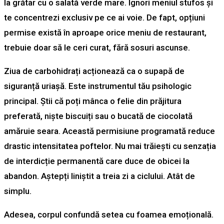
la grătar cu o salată verde mare. Ignori meniul stufos și
te concentrezi exclusiv pe ce ai voie. De fapt, opțiuni
permise există în aproape orice meniu de restaurant,
trebuie doar să le ceri curat, fără sosuri ascunse.
Ziua de carbohidrați acționează ca o supapă de
siguranță uriașă. Este instrumentul tău psihologic
principal. Știi că poți mânca o felie din prăjitura
preferată, niște biscuiți sau o bucată de ciocolată
amăruie seara. Această permisiune programată reduce
drastic intensitatea poftelor. Nu mai trăiești cu senzația
de interdicție permanentă care duce de obicei la
abandon. Aștepți liniștit a treia zi a ciclului. Atât de
simplu.
Adesea, corpul confundă setea cu foamea emoțională.