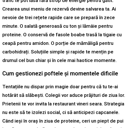
trafic te pot lăsa fără strop de energie pentru gătit.
Crearea unui meniu de rezervă devine salvarea ta. Ai
nevoie de trei rețete rapide care se prepară în zece
minute. O salată generoasă cu ton și lămâie pentru
proteine. O conservă de fasole boabe trasă la tigaie cu
ceapă pentru amidon. O porție de mămăligă pentru
carbohidrați. Soluțiile simple și rapide te mențin pe
drumul cel bun chiar și în cele mai haotice momente.
Cum gestionezi poftele și momentele dificile
Tentațiile nu dispar prin magie doar pentru că tu te-ai
hotărât să slăbești. Colegii vor aduce prăjituri de ziua lor.
Prietenii te vor invita la restaurant vineri seara. Strategia
nu este să te izolezi social, ci să anticipezi capcanele.
Când ieși în oraș în ziua de proteine, ceri un piept de pui