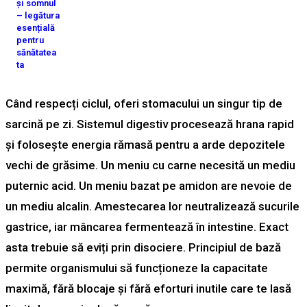
și somnul
– legătura
esențială
pentru
sănătatea
ta
Când respecți ciclul, oferi stomacului un singur tip de
sarcină pe zi. Sistemul digestiv procesează hrana rapid
și folosește energia rămasă pentru a arde depozitele
vechi de grăsime. Un meniu cu carne necesită un mediu
puternic acid. Un meniu bazat pe amidon are nevoie de
un mediu alcalin. Amestecarea lor neutralizează sucurile
gastrice, iar mâncarea fermentează în intestine. Exact
asta trebuie să eviți prin disociere. Principiul de bază
permite organismului să funcționeze la capacitate
maximă, fără blocaje și fără eforturi inutile care te lasă