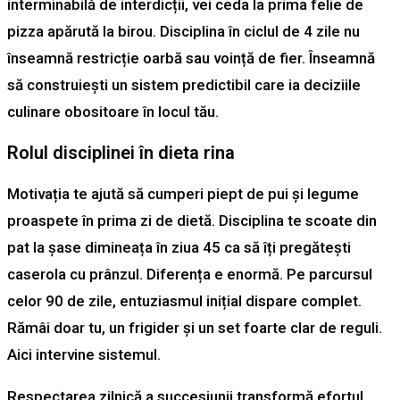
interminabilă de interdicții, vei ceda la prima felie de
pizza apărută la birou. Disciplina în ciclul de 4 zile nu
înseamnă restricție oarbă sau voință de fier. Înseamnă
să construiești un sistem predictibil care ia deciziile
culinare obositoare în locul tău.
Rolul disciplinei în dieta rina
Motivația te ajută să cumperi piept de pui și legume
proaspete în prima zi de dietă. Disciplina te scoate din
pat la șase dimineața în ziua 45 ca să îți pregătești
caserola cu prânzul. Diferența e enormă. Pe parcursul
celor 90 de zile, entuziasmul inițial dispare complet.
Rămâi doar tu, un frigider și un set foarte clar de reguli.
Aici intervine sistemul.
Respectarea zilnică a succesiunii transformă efortul