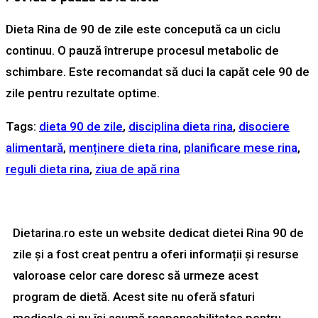
Dieta Rina de 90 de zile este concepută ca un ciclu
continuu. O pauză întrerupe procesul metabolic de
schimbare. Este recomandat să duci la capăt cele 90 de
zile pentru rezultate optime.
Tags
:
dieta 90 de zile
,
disciplina dieta rina
,
disociere
alimentară
,
menținere dieta rina
,
planificare mese rina
,
reguli dieta rina
,
ziua de apă rina
Dietarina.ro este un website dedicat dietei Rina 90 de
zile și a fost creat pentru a oferi informații și resurse
valoroase celor care doresc să urmeze acest
program de dietă. Acest site nu oferă sfaturi
medicale și nu își asumă responsabilitatea pentru