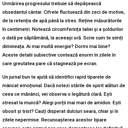
Urmărirea progresului trebuie să depășească
obsedantul cântar. Cifrele fluctuează din zeci de motive,
de la retenția de apă până la stres. Reține măsurătorile
în centimetri. Notează circumferința taliei și a șoldurilor
o dată pe săptămână, la aceeași oră. Scrie cum te simți
dimineața. Ai mai multă energie? Dormi mai bine?
Aceste detalii subiective contează enorm în zilele în
care greutatea pare că stagnează pe ecran.
Un jurnal bun te ajută să identifici rapid tiparele de
mâncat emoțional. Dacă notezi stările de spirit alături de
ceea ce mănânci, vei observa o legătură clară. Ești
stresat la muncă? Alegi porții mai mari de amidon. Ești
obosit și trist? Cauți disperat dulciuri seara, chiar și în
zilele nepermise. Recunoașterea acestor tipare