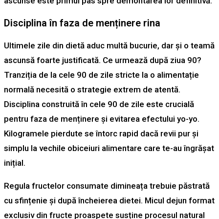
ascunse este primul pas spre demontarea lor definitivă.
Disciplina în faza de menținere rina
Ultimele zile din dietă aduc multă bucurie, dar și o teamă
ascunsă foarte justificată. Ce urmează după ziua 90?
Tranziția de la cele 90 de zile stricte la o alimentație
normală necesită o strategie extrem de atentă.
Disciplina construită în cele 90 de zile este crucială
pentru faza de menținere și evitarea efectului yo-yo.
Kilogramele pierdute se întorc rapid dacă revii pur și
simplu la vechile obiceiuri alimentare care te-au îngrășat
inițial.
Regula fructelor consumate dimineața trebuie păstrată
cu sfințenie și după încheierea dietei. Micul dejun format
exclusiv din fructe proaspete susține procesul natural