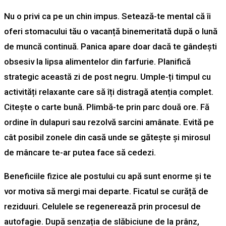
Nu o privi ca pe un chin impus. Setează-te mental că îi
oferi stomacului tău o vacanță binemeritată după o lună
de muncă continuă. Panica apare doar dacă te gândești
obsesiv la lipsa alimentelor din farfurie. Planifică
strategic această zi de post negru. Umple-ți timpul cu
activități relaxante care să îți distragă atenția complet.
Citește o carte bună. Plimbă-te prin parc două ore. Fă
ordine în dulapuri sau rezolvă sarcini amânate. Evită pe
cât posibil zonele din casă unde se gătește și mirosul
de mâncare te-ar putea face să cedezi.
Beneficiile fizice ale postului cu apă sunt enorme și te
vor motiva să mergi mai departe. Ficatul se curăță de
reziduuri. Celulele se regenerează prin procesul de
autofagie. După senzația de slăbiciune de la prânz,