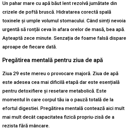
Un pahar mare cu apă băut lent rezolvă jumătate din
crizele de poftă bruscă. Hidratarea corectă spală
toxinele și umple volumul stomacului. Când simți nevoia
urgentă să ronțăi ceva în afara orelor de masă, bea apă.
Așteaptă zece minute. Senzația de foame falsă dispare
aproape de fiecare dată.
Pregătirea mentală pentru ziua de apă
Ziua 29 este mereu o provocare majoră. Ziua de apă
este adesea cea mai dificilă etapă dar este esențială
pentru detoxifiere și resetare metabolică. Este
momentul în care corpul tău ia o pauză totală de la
efortul digestiei. Pregătirea mentală contează aici mult
mai mult decât capacitatea fizică propriu-zisă de a
rezista fără mâncare.