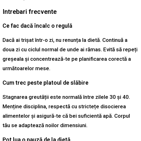
Intrebari frecvente
Ce fac dacă încalc o regulă
Dacă ai trișat într-o zi, nu renunța la dietă. Continuă a
doua zi cu ciclul normal de unde ai rămas. Evită să repeți
greșeala și concentrează-te pe planificarea corectă a
următoarelor mese.
Cum trec peste platoul de slăbire
Stagnarea greutății este normală între zilele 30 și 40.
Menține disciplina, respectă cu strictețe disocierea
alimentelor și asigură-te că bei suficientă apă. Corpul
tău se adaptează noilor dimensiuni.
Pot lua o pauză de la dietă