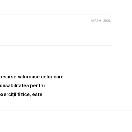
MAI 9, 2026
i resurse valoroase celor care
onsabilitatea pentru
erciții fizice, este