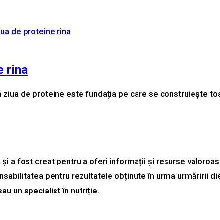
e rina
a că ziua de proteine este fundația pe care se construiește to
e și a fost creat pentru a oferi informații și resurse valor
sabilitatea pentru rezultatele obținute în urma urmăririi di
u un specialist în nutriție.