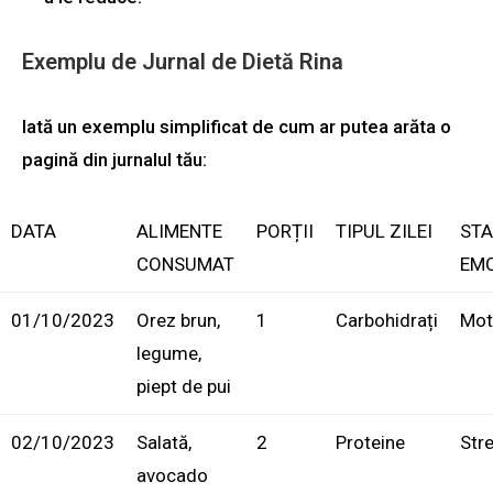
Exemplu de Jurnal de Dietă Rina
Iată un exemplu simplificat de cum ar putea arăta o
pagină din jurnalul tău:
DATA
ALIMENTE
PORȚII
TIPUL ZILEI
STA
CONSUMAT
EM
01/10/2023
Orez brun,
1
Carbohidrați
Mot
legume,
piept de pui
02/10/2023
Salată,
2
Proteine
Str
avocado