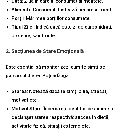
Data:
Ziua în care ai consumat alimentele.
Alimente Consumat:
Listează fiecare aliment.
Porții:
Mărimea porțiilor consumate.
Tipul Zilei:
Indică dacă este zi de carbohidrați,
proteine, sau fructe.
2. Secțiunea de Stare Emoțională
Este esențial să monitorizezi cum te simți pe
parcursul dietei. Poți adăuga:
Starea:
Notează dacă te simți bine, stresat,
motivat etc.
Motivul Stării:
Încercă să identifici ce anume a
declanșat starea respectivă: succes în dietă,
activitate fizică, situații externe etc.