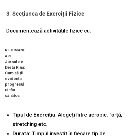
3. Secțiunea de Exerciții Fizice
Documentează activitățile fizice cu:
RECOMAND
ARI
Jurnal de
Dieta Rina:
Cum să ții
evidența
progresul
ui tău
sănătos
Tipul de Exercițiu:
Alegeți între aerobic, forță,
stretching etc.
Durata:
Timpul investit în fiecare tip de