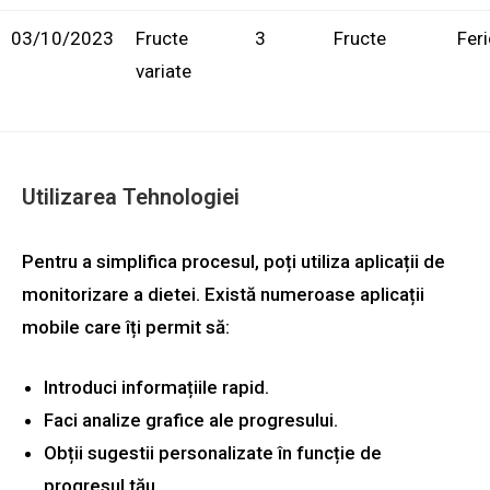
03/10/2023
Fructe
3
Fructe
Feri
variate
Utilizarea Tehnologiei
Pentru a simplifica procesul, poți utiliza aplicații de
monitorizare a dietei. Există numeroase aplicații
mobile care îți permit să:
Introduci informațiile rapid.
Faci analize grafice ale progresului.
Obții sugestii personalizate în funcție de
progresul tău.